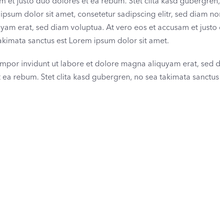
m et justo duo dolores et ea rebum. Stet clita kasd gubergren
ipsum dolor sit amet, consetetur sadipscing elitr, sed diam 
yam erat, sed diam voluptua. At vero eos et accusam et justo
takimata sanctus est Lorem ipsum dolor sit amet.
mpor invidunt ut labore et dolore magna aliquyam erat, sed 
 ea rebum. Stet clita kasd gubergren, no sea takimata sanctus