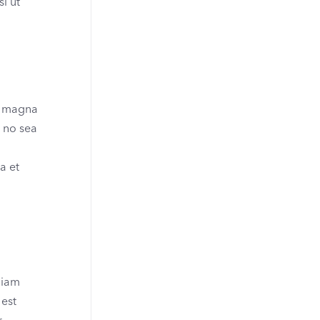
l ut
re magna
, no sea
a et
diam
 est