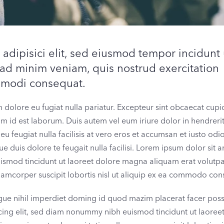
adipisici elit, sed eiusmod tempor incidunt 
ad minim veniam, quis nostrud exercitation
ommodi consequat.
m dolore eu fugiat nulla pariatur. Excepteur sint obcaecat cupid
nim id est laborum. Duis autem vel eum iriure dolor in hendrerit
eu feugiat nulla facilisis at vero eros et accumsan et iusto odi
e duis dolore te feugait nulla facilisi. Lorem ipsum dolor sit a
ismod tincidunt ut laoreet dolore magna aliquam erat volutpa
llamcorper suscipit lobortis nisl ut aliquip ex ea commodo con
gue nihil imperdiet doming id quod mazim placerat facer pos
cing elit, sed diam nonummy nibh euismod tincidunt ut laoree