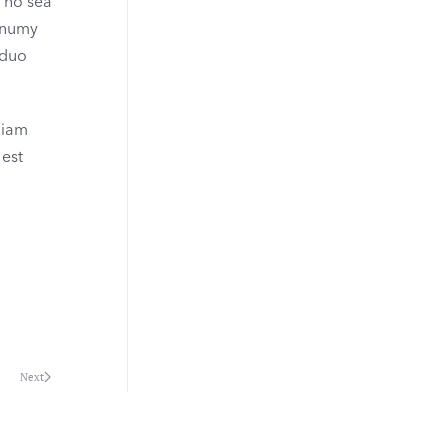
, no sea
nonumy
 duo
diam
 est
Next