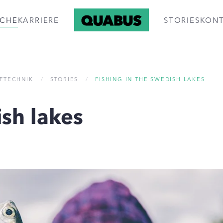
ICHE
KARRIERE
STORIES
KON
FTECHNIK
STORIES
FISHING IN THE SWEDISH LAKES
ish lakes