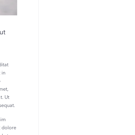
ut
itat
 in
o
met,
t. Ut
sequat.
sim
t dolore