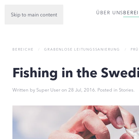
ÜBER UNS
BERE
Skip to main content
BEREICHE
GRABENLOSE LEITUNGSSANIERUNG
PRÜ
Fishing in the Swed
Written by Super User on
28 Jul, 2016
. Posted in
Stories
.