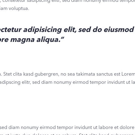
, consetetur sadipscing elitr, sed diam nonumy eirmod tempo
diam voluptua.
ctetur adipisicing elit, sed do eiusmod
ore magna aliqua.“
. Stet clita kasd gubergren, no sea takimata sanctus est Lore
sadipscing elitr, sed diam nonumy eirmod tempor invidunt ut l
r, sed diam nonumy eirmod tempor invidunt ut labore et dolo