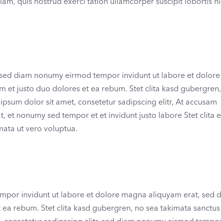
m, quis nostrud exerci tation ullamcorper suscipit lobortis nis
r, sed diam nonumy eirmod tempor invidunt ut labore et dolo
m et justo duo dolores et ea rebum. Stet clita kasd gubergren
ipsum dolor sit amet, consetetur sadipscing elitr, At accusam
et nonumy sed tempor et et invidunt justo labore Stet clita e
ata ut vero voluptua.
mpor invidunt ut labore et dolore magna aliquyam erat, sed 
 ea rebum. Stet clita kasd gubergren, no sea takimata sanctus