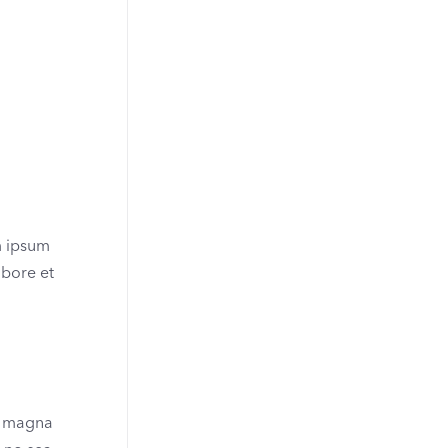
r
m ipsum
abore et
re magna